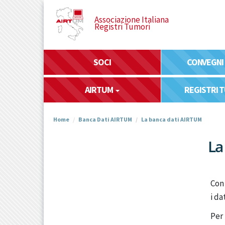
Salta
al
Associazione Italiana
Registri Tumori
contenuto
principale
SOCI
CONVEGNI
AIRTUM
REGISTRI 
Home
Banca Dati AIRTUM
La banca dati AIRTUM
La
Con 
i da
Per 