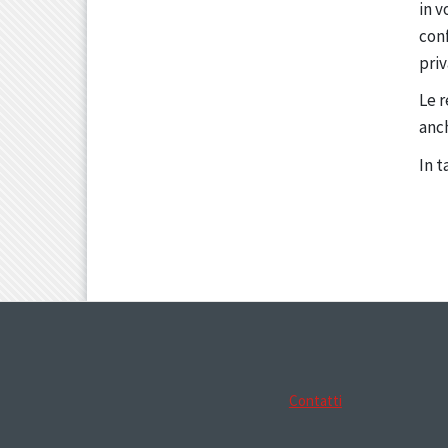
in v
conf
priv
Le r
anch
In t
Contatti