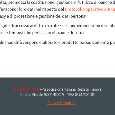
olta, promossa la costituzione, gestione e l'utilizzo di banche 
eriscono i loro dati nel rispetto del
Protocollo operativo AIR
acy e di protezione e gestione dei dati personali.
egole di accesso ai dati e di utilizzo e condivisione sono discip
e le tempistiche per la cancellazione dei dati.
ale modalità vengono elaborate e prodotte periodicamente pub
A.I.R.TUM. ETS
– Associazione Italiana Registri Tumori
Codice Fiscale 97571460019 - P.IVA 05734300485
Privacy & Cookies