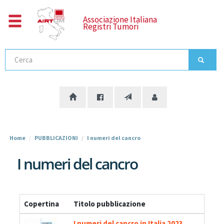
Salta
al
Associazione Italiana
Registri Tumori
contenuto
principale
Cerca
Home
PUBBLICAZIONI
I numeri del cancro
I numeri del cancro
Copertina
Titolo pubblicazione
I numeri del cancro in Italia 2023