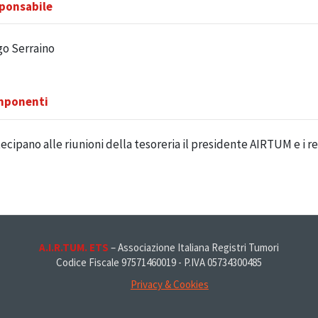
ponsabile
go Serraino
ponenti
ecipano alle riunioni della tesoreria il presidente AIRTUM e i rev
A.I.R.TUM. ETS
– Associazione Italiana Registri Tumori
Codice Fiscale 97571460019 - P.IVA 05734300485
Privacy & Cookies