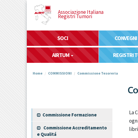
Salta
al
Associazione Italiana
Registri Tumori
contenuto
principale
SOCI
CONVEGNI
AIRTUM
REGISTRI 
Home
COMMISSIONI
Commissione Tesoreria
Co
La C
Commissione Formazione
ogni
Commissione Accreditamento
libr
e Qualitá