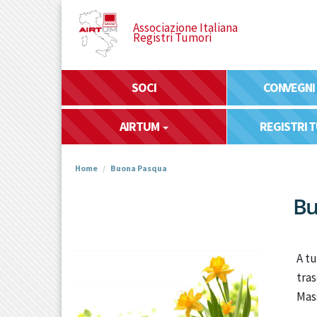
Salta
al
Associazione Italiana
Registri Tumori
contenuto
principale
SOCI
CONVEGNI
AIRTUM
REGISTRI 
Home
Buona Pasqua
Bu
A tu
tras
Mas