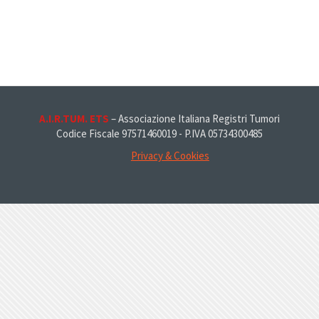
A.I.R.TUM. ETS
– Associazione Italiana Registri Tumori
Codice Fiscale 97571460019 - P.IVA 05734300485
Privacy & Cookies