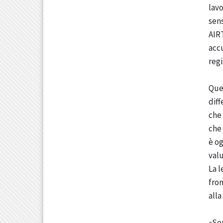
lavo
sens
AIRT
accu
regi
Ques
diff
che 
che 
è og
valu
La l
fro
alla
«Sen