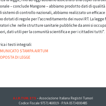
onale – conclude Mangone – abbiamo prodotto dati di qualità 
di sistemi di controllo nazionali, abbiamo realizzato un efficace
o dotati di regole per l’accreditamento dei nuovi RT. La legge 
atori che nelle strutture sanitarie pubbliche da anni si occup
ri, dati utili per la comunità scientifica e per i cittadini tutti".
ica i testi integrali:
OMUNICATO STAMPA AIRTUM
ROPOSTA DI LEGGE
A.I.R.TUM. ETS
– Associazione Italiana Registri Tumori
Codice Fiscale 97571460019 - P.IVA 05734300485