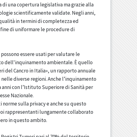
a di una copertura legislativa ma grazie alla
dologie scientificamente validate. Negli anni,
qualità in termini di completezza ed
 fine di uniformare le procedure di
 possono essere usati per valutare le
patto dell'inquinamento ambientale. È quello
 del Cancro in Italia», un rapporto annuale
e nelle diverse regioni. Anche l’inquinamento
anni con l’Istituto Superiore di Sanità per
resse Nazionale.
nti norme sulla privacy e anche su questo
uoi rappresentanti lungamente collaborato
ero in questo ambito.
Registri Tumori pari al 70% del territorio