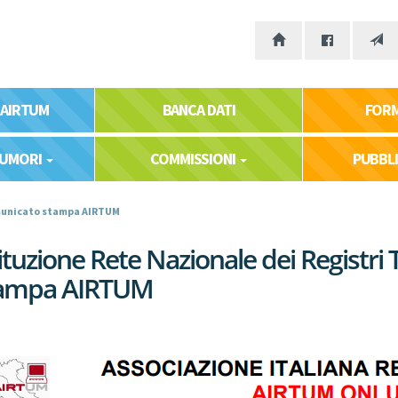
 AIRTUM
BANCA DATI
FOR
TUMORI
COMMISSIONI
PUBBL
omunicato stampa AIRTUM
tituzione Rete Nazionale dei Registr
ampa AIRTUM