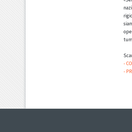
nazi
rigi
siam
oper
tumo
Scar
- C
- P