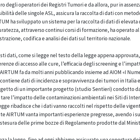
ro degli operatori dei Registri Tumori e da allora, pur in assenz
ibilità delle singole ASL, assicura la raccolta di dati con meto
UM ha sviluppato un sistema per la raccolta di dati di elevata 
ratezza, attraverso continui corsi di formazione, ha operato al
strazione, codifica e analisi dei dati sul territorio nazionale.
ti dati, come si legge nel testo della legge appena approvata,
erenze di accesso alle cure, l’efficacia degli screening e l’im
AIRTUM fa da molti anni pubblicando insieme ad AIOM «I Numeri
contiene dati di incidenza e sopravvivenza dei tumori in Italia 
getto di un importante progetto (studio Sentieri) condotto da 
tare l’impatto delle contaminazioni ambientali nei Siti di Inte
egge ribadisce che i dati vanno raccolti nel rispetto delle vige
nte AIRTUM vanta importanti esperienze pregresse, avendo i s
 stesura delle prime bozze di Regolamento prodotte dal Minist
za la legge, fino ad oggi abbiamo assicurato una copertura dei 