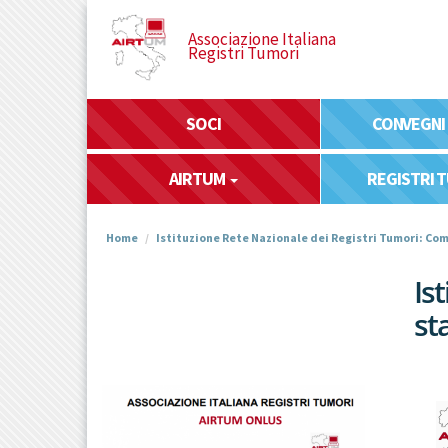
Salta
al
Associazione Italiana
Registri Tumori
contenuto
principale
SOCI
CONVEGNI
AIRTUM
REGISTRI 
Home
Istituzione Rete Nazionale dei Registri Tumori: C
Is
st