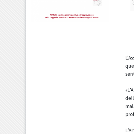
L'As
ques
sent
«L’A
dell
mala
prof
L’Ar