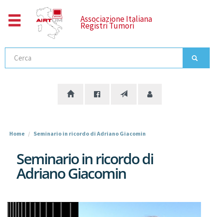
Salta
al
Associazione Italiana
Registri Tumori
contenuto
principale
Cerca
Home
Seminario in ricordo di Adriano Giacomin
Seminario in ricordo di
Adriano Giacomin