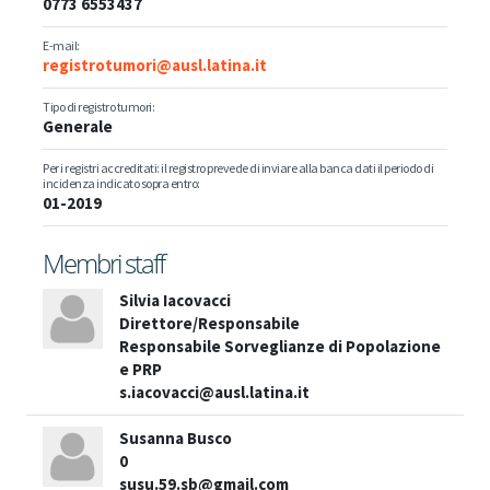
0773 6553437
E-mail:
registrotumori@ausl.latina.it
Tipo di registro tumori:
Generale
Per i registri accreditati: il registro prevede di inviare alla banca dati il periodo di
incidenza indicato sopra entro:
01-2019
Membri staff
Silvia Iacovacci
Direttore/Responsabile
Responsabile Sorveglianze di Popolazione
e PRP
s.iacovacci@ausl.latina.it
Susanna Busco
0
susu.59.sb@gmail.com