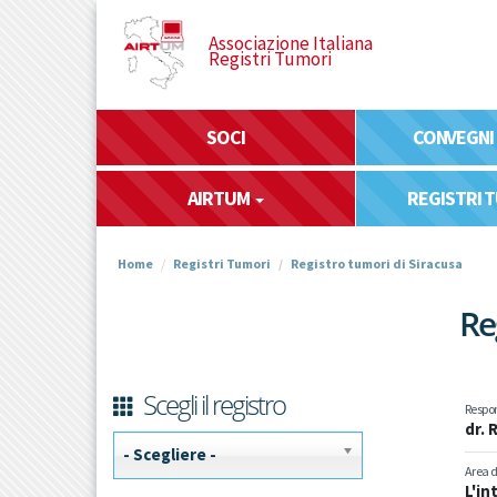
Salta
al
Associazione Italiana
Registri Tumori
contenuto
principale
SOCI
CONVEGNI
AIRTUM
REGISTRI 
Home
Registri Tumori
Registro tumori di Siracusa
Re
Scegli il registro
Respon
dr. 
- Scegliere -
Area d
L'in