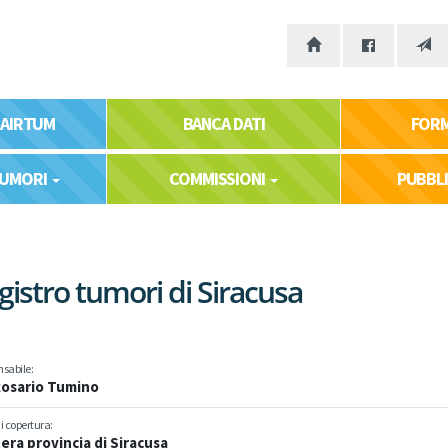
 AIRTUM
BANCA DATI
FOR
TUMORI
COMMISSIONI
PUBBL
gistro tumori di Siracusa
sabile:
Rosario Tumino
i copertura:
tera provincia di Siracusa