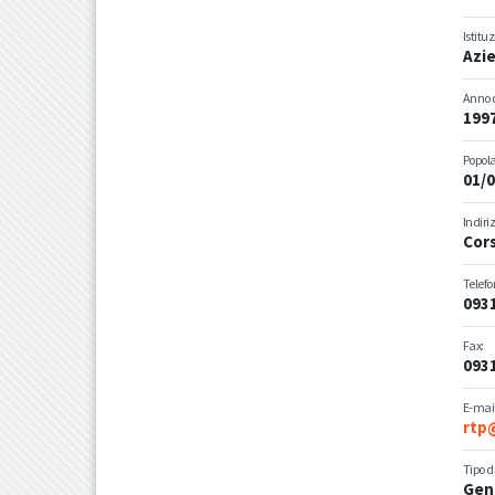
Istitu
Azie
Anno d
199
Popola
01/0
Indiri
Cors
Telefo
093
Fax:
093
E-mail
rtp@
Tipo d
Gen