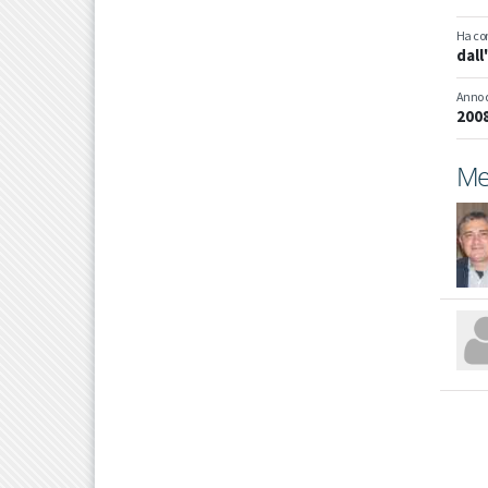
Ha com
dal
Anno 
200
Mem