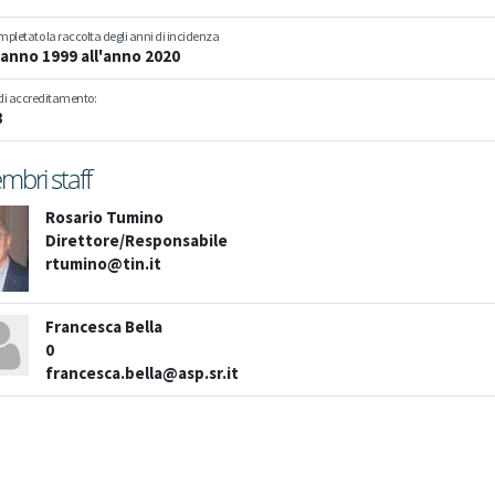
pletato la raccolta degli anni di incidenza
l'anno
1999
all'anno
2020
di accreditamento:
8
bri staff
Rosario Tumino
Direttore/Responsabile
rtumino@tin.it
Francesca Bella
0
francesca.bella@asp.sr.it