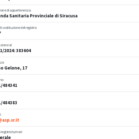
zione di appartenenza:
nda Sanitaria Provinciale di Siracusa
i costituzione del registro:
7
zione al
1/2024: 383604
zzo:
o Gelone, 17
no:
1/484341
1/484383
:
asp.sr.it
i registro tumori:
erale