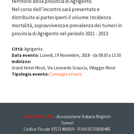
territorio della provincia di Agrigento.
Nel corso dell’incontro sarà presentato e
distribuito ai partecipanti il volume: Incidenza
mortalità, sopravvivenza e prevalenza dei tumori in
provincia di Agrigento nel periodo 2011 - 2013.
Città:
Agrigento
Data evento:
Lunedì, 19 Novembre, 2018 -
da
09:30
a
13:30
Indirizzo:
Grand Hotel Mosè, Via Leonardo Sciascia, Villaggio Mosè
Tipologia evento:
Convegni esterni
A.I.R.TUM. ETS
– Associazione Italiana Registri
Tumori
Codice Fiscale 97571460019 - P.IVA 05734300485